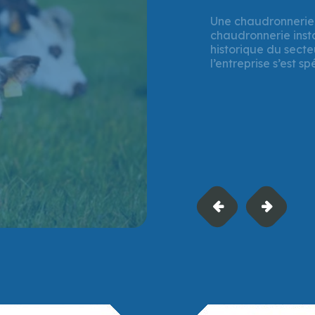
Vendredi 25 juille
Mi-juillet 2025, la
soutien financier à
à Verson (Calvados)