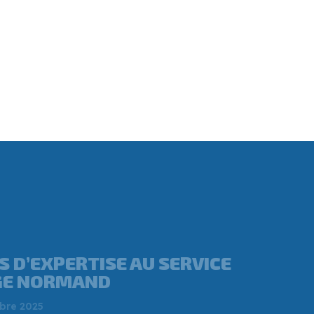
ANNEY MÉRAND, CE
 A REPRIS UNE
RIE À L’OUEST DE CAEN ?