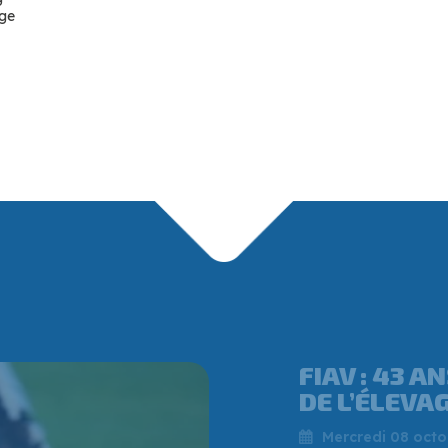
nge
QUI EST VI
PATRON QUI
CHAUDRONNE