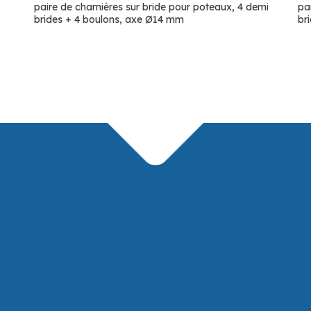
paire de charnières sur bride pour poteaux, 4 demi
pa
brides + 4 boulons, axe Ø14 mm
br
QUI EST VI
PATRON QUI
CHAUDRONNE
Vendredi 25 juille