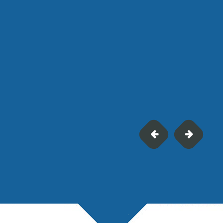
Mi-juillet 2025, la
soutien financier à
à Verson (Calvados)