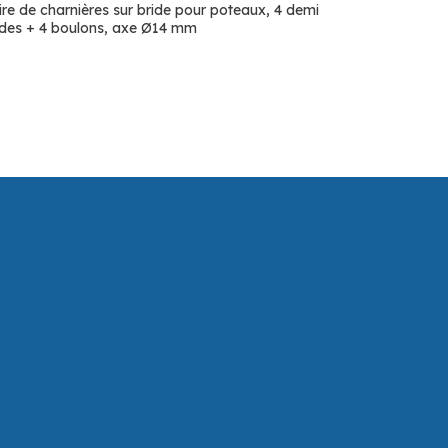
ire de charnières sur bride pour poteaux, 4 demi
ides + 4 boulons, axe Ø14 mm
ANNEY MÉRAND, CE
 A REPRIS UNE
RIE À L’OUEST DE CAEN ?
t 2025