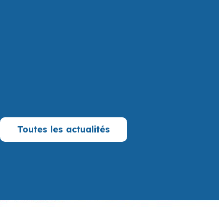
 Région Normandie a validé un important
 destination de l’entreprise FIAV, implantée
. Un prêt à taux zéro de 337 500 € a été ...
Toutes les actualités