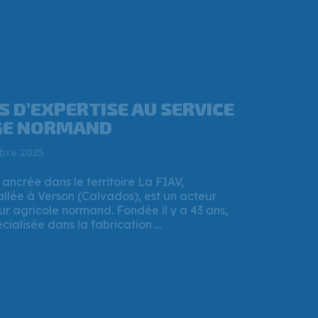
ANNEY MÉRAND, CE
 A REPRIS UNE
RIE À L’OUEST DE CAEN ?
t 2025
 Région Normandie a validé un important
 destination de l’entreprise FIAV, implantée
. Un prêt à taux zéro de 337 500 € a été ...