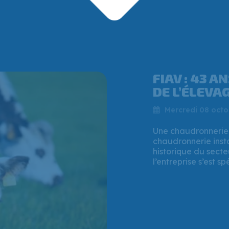
QUI EST VI
PATRON QUI
CHAUDRONNE
Vendredi 25 juille
Mi-juillet 2025, la
soutien financier à
à Verson (Calvados)