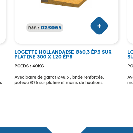
023065
Réf. :
LOGETTE HOLLANDAISE Ø60,3 ÉP.3 SUR
LO
PLATINE 300 X 120 ÉP.8
S
POIDS : 40KG
PO
Avec barre de garrot Ø48,3 , bride renforcée,
Av
ns
poteau Ø76 sur platine et mains de fixations.
ma