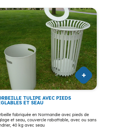
ORBEILLE TULIPE AVEC PIEDS
ÉGLABLES ET SEAU
rbeille fabriquée en Normandie avec pieds de
glage et seau, couvercle rabattable, avec ou sans
ndrier, 40 kg avec seau