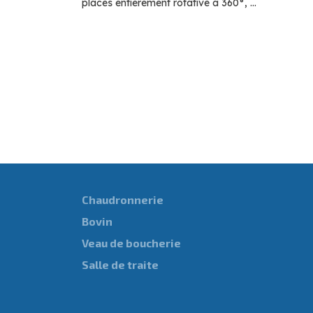
places entièrement rotative à 360°, ...
Chaudronnerie
Bovin
Veau de boucherie
Salle de traite