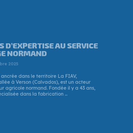
ANNEY MÉRAND, CE
 A REPRIS UNE
RIE À L’OUEST DE CAEN ?
t 2025
 Région Normandie a validé un important
 destination de l’entreprise FIAV, implantée
. Un prêt à taux zéro de 337 500 € a été ...