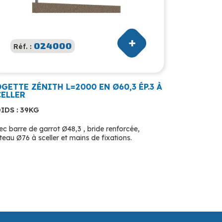
024000
Réf. :
GETTE ZÉNITH L=2000 EN Ø60,3 ÉP.3 À
CELLER
IDS : 39KG
ec barre de garrot Ø48,3 , bride renforcée,
teau Ø76 à sceller et mains de fixations.