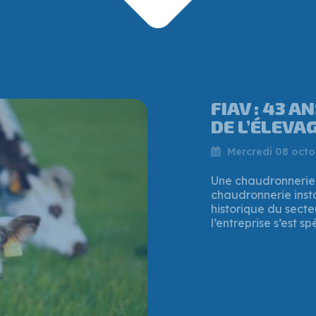
QUI EST VI
PATRON QUI
CHAUDRONNE
Vendredi 25 juille
Mi-juillet 2025, la
soutien financier à
à Verson (Calvados)