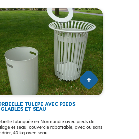
ORBEILLE TULIPE AVEC PIEDS
ÉGLABLES ET SEAU
rbeille fabriquée en Normandie avec pieds de
glage et seau, couvercle rabattable, avec ou sans
ndrier, 40 kg avec seau