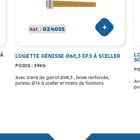
024055
Réf. :
 À
LO
LOGETTE GÉNISSE Ø60,3 ÉP.3 À SCELLER
S
POIDS : 39KG
PO
Avec barre de garrot Ø48,3 , bride renforcée,
Av
poteau Ø76 à sceller et mains de fixations.
po