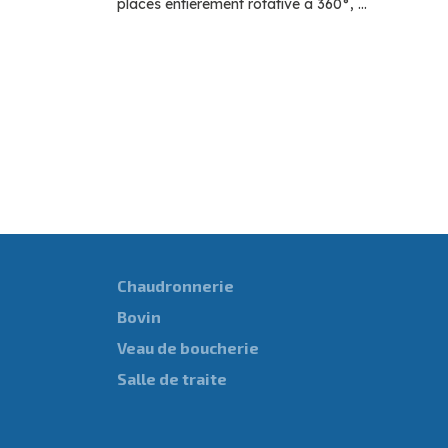
places entièrement rotative à 360°, ...
Chaudronnerie
Bovin
Veau de boucherie
Salle de traite