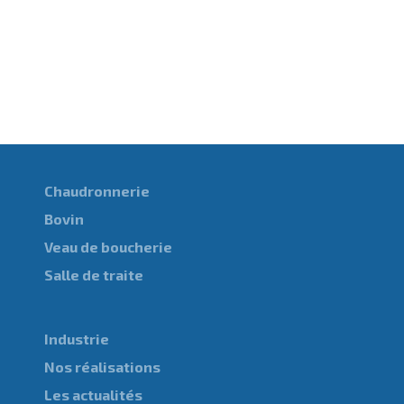
Chaudronnerie
Bovin
Veau de boucherie
Salle de traite
Industrie
Nos réalisations
Les actualités