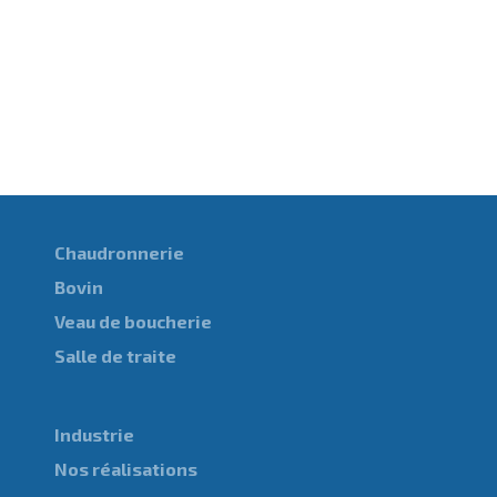
Chaudronnerie
Bovin
Veau de boucherie
Salle de traite
Industrie
Nos réalisations