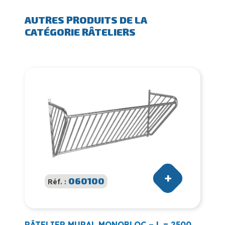
AUTRES PRODUITS DE LA
CATÉGORIE RÂTELIERS
060100
Réf. :
RÂTELIER MURAL MONOBLOC – L = 2500