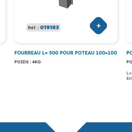
019183
Réf. :
FOURREAU L= 500 POUR POTEAU 100×100
P
POIDS : 4KG
PO
L=
En