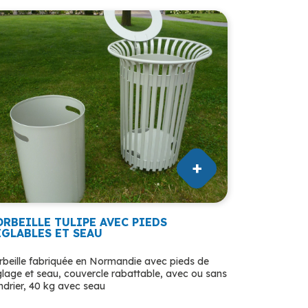
ORBEILLE TULIPE AVEC PIEDS
ÉGLABLES ET SEAU
rbeille fabriquée en Normandie avec pieds de
glage et seau, couvercle rabattable, avec ou sans
ndrier, 40 kg avec seau