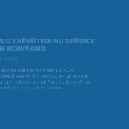
ANNEY MÉRAND, CE
 A REPRIS UNE
RIE À L’OUEST DE CAEN ?
t 2025
 Région Normandie a validé un important
 destination de l’entreprise FIAV, implantée
. Un prêt à taux zéro de 337 500 € a été ...