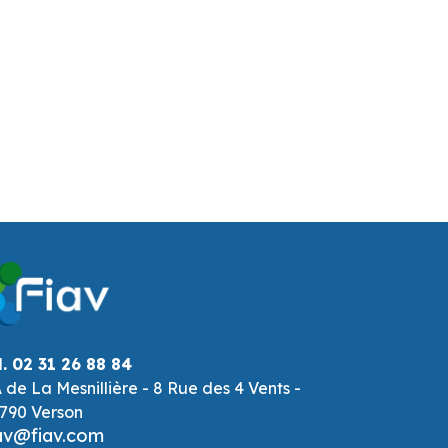
l. 02 31 26 88 84
 de La Mesnillière - 8 Rue des 4 Vents -
790 Verson
av@fiav.com