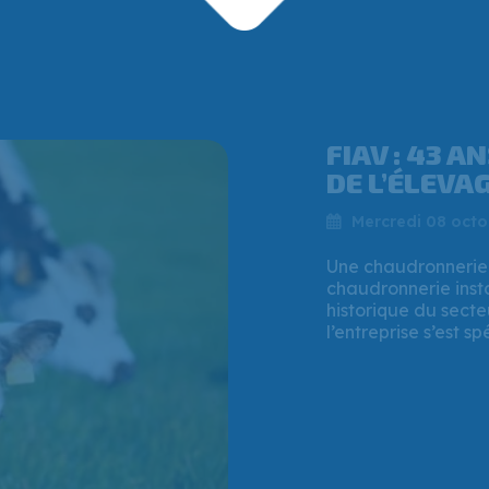
QUI EST VI
PATRON QUI
CHAUDRONNE
Vendredi 25 juille
Mi-juillet 2025, la
soutien financier à
à Verson (Calvados)