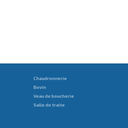
Chaudronnerie
Bovin
Veau de boucherie
Salle de traite