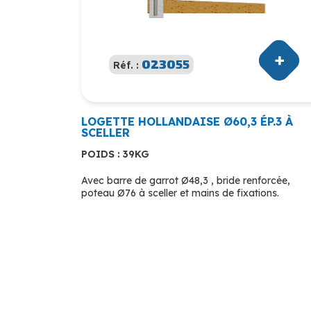
023055
Réf. :
LOGETTE HOLLANDAISE Ø60,3 ÉP.3 À
SCELLER
POIDS : 39KG
Avec barre de garrot Ø48,3 , bride renforcée,
poteau Ø76 à sceller et mains de fixations.