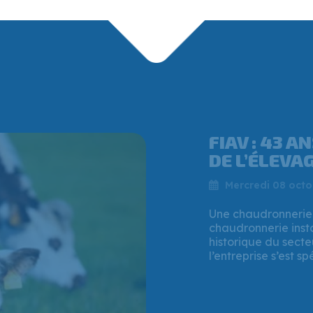
QUI EST VI
PATRON QUI
CHAUDRONNE
Vendredi 25 juille
Mi-juillet 2025, la
soutien financier à
à Verson (Calvados)