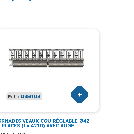
083103
Réf. :
ORNADIS VEAUX COU RÉGLABLE Ø42 –
 PLACES (L= 4210) AVEC AUGE