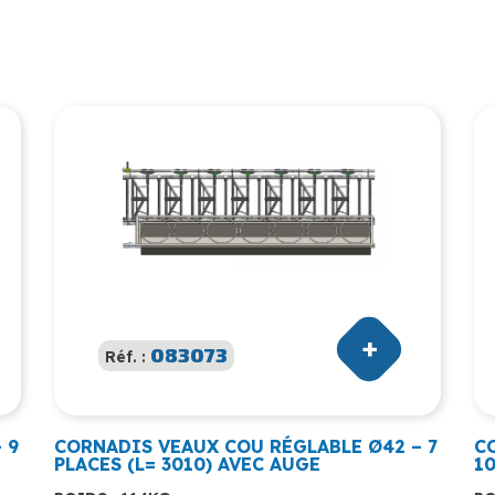
083073
Réf. :
 9
CORNADIS VEAUX COU RÉGLABLE Ø42 – 7
C
PLACES (L= 3010) AVEC AUGE
10