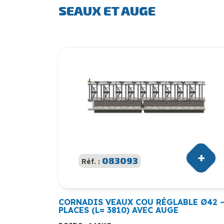
SEAUX ET AUGE
083093
Réf. :
CORNADIS VEAUX COU RÉGLABLE Ø42 –
PLACES (L= 3810) AVEC AUGE