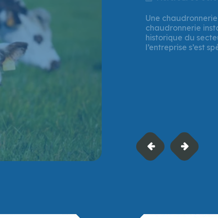
Vendredi 25 juille
Mi-juillet 2025, la
soutien financier à
à Verson (Calvados)