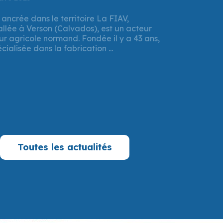
t 2025
 Région Normandie a validé un important
 destination de l’entreprise FIAV, implantée
. Un prêt à taux zéro de 337 500 € a été ...
Toutes les actualités