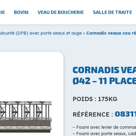
IE
BOVIN
VEAU DE BOUCHERIE
SALLE DE TRAITE
sécurité (DPB) avec porte seaux et auge
>
Cornadis veaux cou ré
CORNADIS VE
Ø42 – 11 PLAC
POIDS : 175KG
0831
RÉFÉRENCE :
– Fourni avec levier de comma
– Fourni avec porte seaux, cad