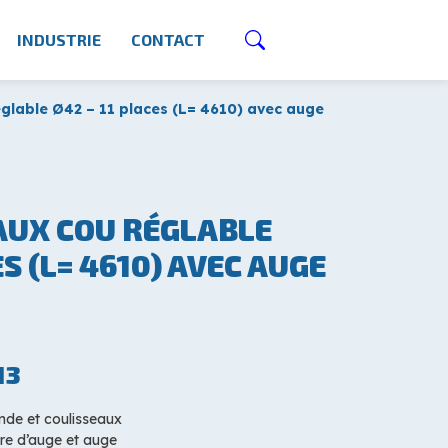
INDUSTRIE
CONTACT
glable Ø42 – 11 places (L= 4610) avec auge
AUX COU RÉGLABLE
ES (L= 4610) AVEC AUGE
13
nde et coulisseaux
re d’auge et auge