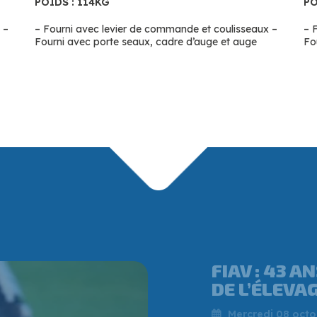
POIDS : 114KG
PO
 –
– Fourni avec levier de commande et coulisseaux –
– 
Fourni avec porte seaux, cadre d’auge et auge
Fo
QUI EST VI
PATRON QUI
CHAUDRONNE