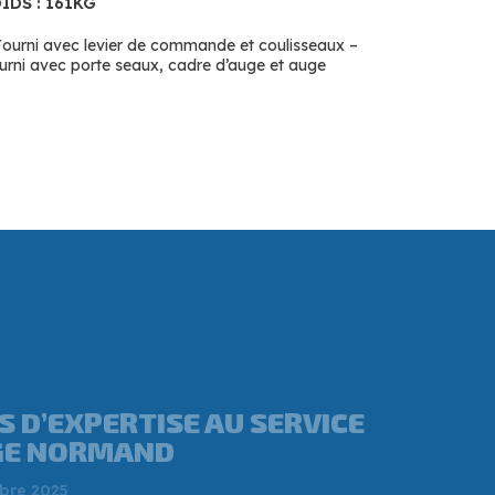
IDS : 161KG
Fourni avec levier de commande et coulisseaux –
urni avec porte seaux, cadre d’auge et auge
ANNEY MÉRAND, CE
 A REPRIS UNE
RIE À L’OUEST DE CAEN ?