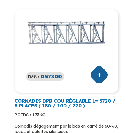
047300
Réf. :
CORNADIS DPB COU RÉGLABLE L= 5720 /
8 PLACES ( 180 / 200 / 220 )
POIDS : 173KG
Cornadis dégagement par le bas en carré de 60×60,
jougs et palettes silencieux