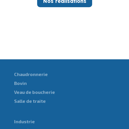
Nos réalisations
Chaudronnerie
Bovin
Veau de boucherie
Salle de traite
Industrie