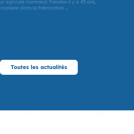
 destination de l’entreprise FIAV, implantée
. Un prêt à taux zéro de 337 500 € a été ...
Toutes les actualités