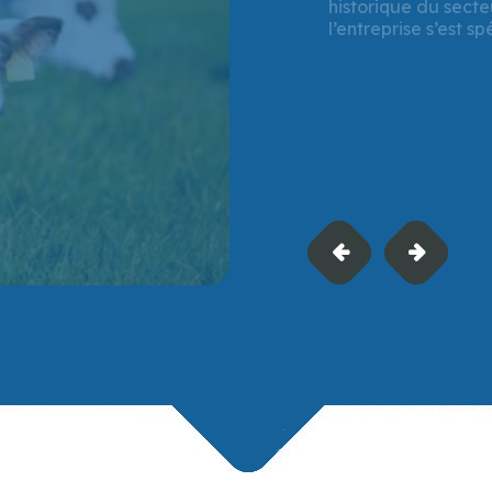
soutien financier à
à Verson (Calvados)