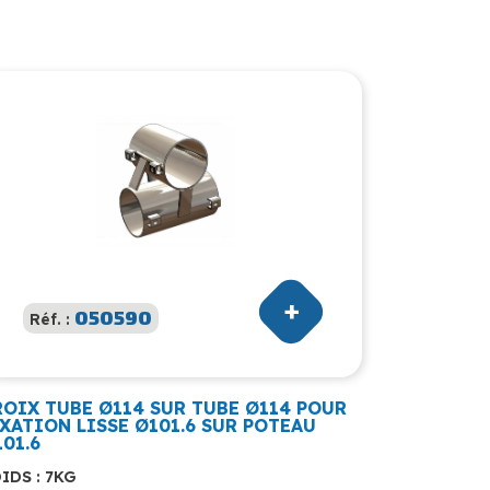
050590
Réf. :
ROIX TUBE Ø114 SUR TUBE Ø114 POUR
IXATION LISSE Ø101.6 SUR POTEAU
01.6
IDS : 7KG