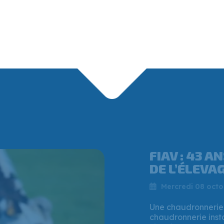
QUI EST VI
PATRON QUI
CHAUDRONNE
Vendredi 25 juille
Mi-juillet 2025, la