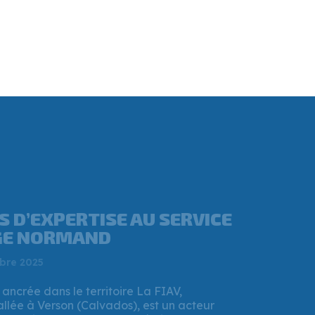
ANNEY MÉRAND, CE
 A REPRIS UNE
RIE À L’OUEST DE CAEN ?
t 2025
 Région Normandie a validé un important