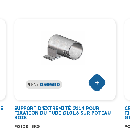
050580
Réf. :
BE
SUPPORT D’EXTRÉMITÉ Ø114 POUR
C
FIXATION DU TUBE Ø101.6 SUR POTEAU
F
BOIS
Ø1
POIDS : 5KG
PO