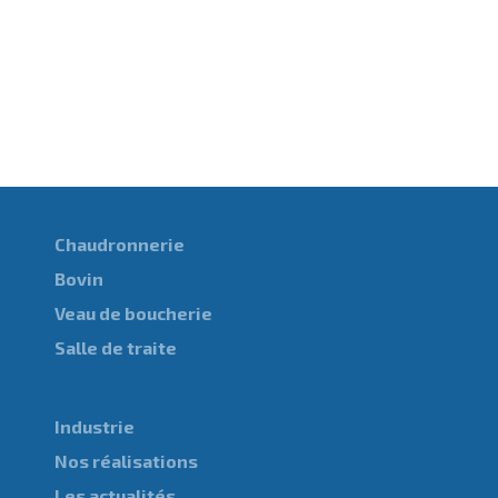
Chaudronnerie
Bovin
Veau de boucherie
Salle de traite
Industrie
Nos réalisations
Les actualités