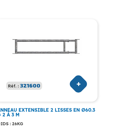
321600
Réf. :
NNEAU EXTENSIBLE 2 LISSES EN Ø60.3
 2 À 3 M
IDS : 26KG