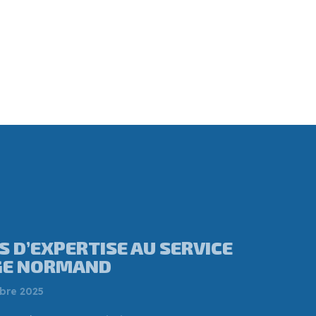
ANNEY MÉRAND, CE
 A REPRIS UNE
RIE À L’OUEST DE CAEN ?
t 2025