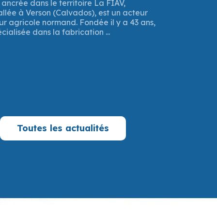
 Région Normandie a validé un important
 destination de l’entreprise FIAV, implantée
. Un prêt à taux zéro de 337 500 € a été ...
Toutes les actualités