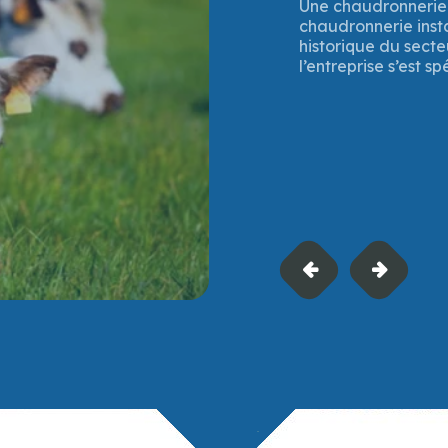
Mi-juillet 2025, la
soutien financier à
à Verson (Calvados)