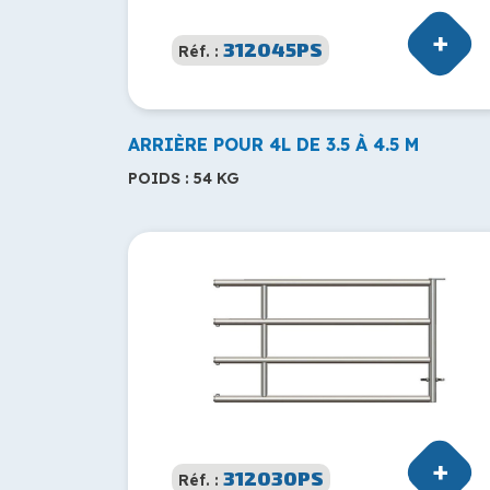
312045PS
Réf. :
ARRIÈRE POUR 4L DE 3.5 À 4.5 M
POIDS : 54 KG
312030PS
Réf. :