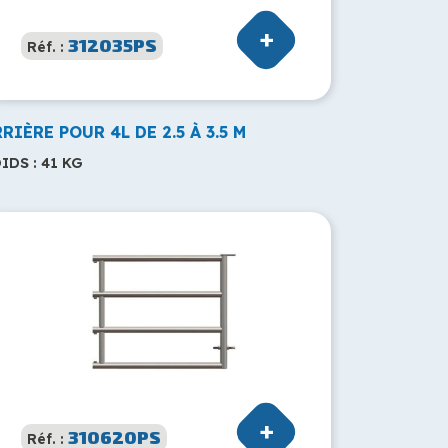
312035PS
Réf. :
RIÈRE POUR 4L DE 2.5 À 3.5 M
IDS : 41 KG
310620PS
Réf. :